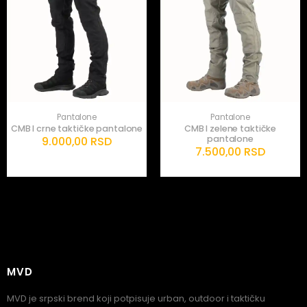
Pantalone
Pantalone
CMB I crne taktičke pantalone
CMB I zelene taktičke
pantalone
9.000,00
RSD
7.500,00
RSD
MVD
MVD je srpski brend koji potpisuje urban, outdoor i taktičku