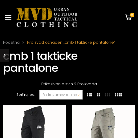
0
Početna
Proizvod označen „cmb 1 takticke pantalone“
cmb 1 takticke
pantalone
Prikazivanje
svih 2
Proizvoda
Sortiraj po: