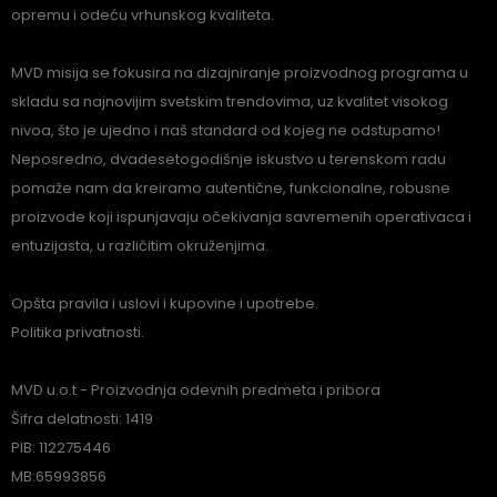
opremu i odeću vrhunskog kvaliteta.
MVD misija se fokusira na dizajniranje proizvodnog programa u
skladu sa najnovijim svetskim trendovima, uz kvalitet visokog
nivoa, što je ujedno i naš standard od kojeg ne odstupamo!
Neposredno, dvadesetogodišnje iskustvo u terenskom radu
pomaže nam da kreiramo autentične, funkcionalne, robusne
proizvode koji ispunjavaju očekivanja savremenih operativaca i
entuzijasta, u različitim okruženjima.
Opšta pravila i uslovi i kupovine i upotrebe.
Politika privatnosti.
MVD u.o.t - Proizvodnja odevnih predmeta i pribora
Šifra delatnosti: 1419
PIB: 112275446
MB:65993856